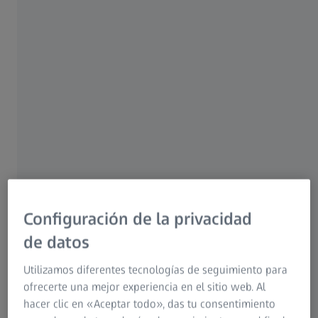
ZEISS VISION CENTER - by Dr. Alíver
Configuración de la privacidad
5.0
de datos
Utilizamos diferentes tecnologías de seguimiento para
ofrecerte una mejor experiencia en el sitio web. Al
hacer clic en «Aceptar todo», das tu consentimiento