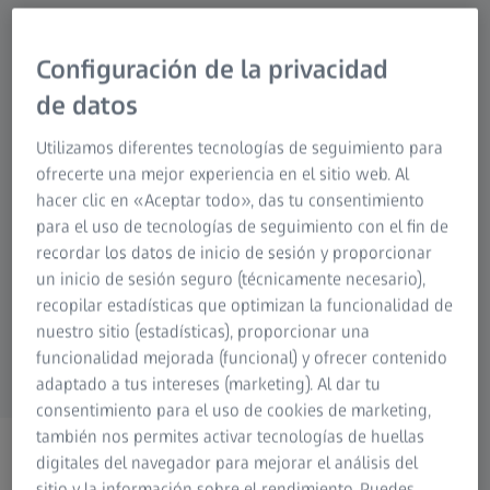
Configuración de la privacidad
Soluciones de
Fotografía
Caza
Soluciones de
de datos
microscopía para
proyección por
Cinematografía
Observación de la
la investigación
simulación
naturaleza
Planetario
Utilizamos diferentes tecnologías de seguimiento para
ofrecerte una mejor experiencia en el sitio web. Al
hacer clic en «Aceptar todo», das tu consentimiento
para el uso de tecnologías de seguimiento con el fin de
recordar los datos de inicio de sesión y proporcionar
Espectroscopia
Soluciones
un inicio de sesión seguro (técnicamente necesario),
digitales
Soluciones OEM
recopilar estadísticas que optimizan la funcionalidad de
nuestro sitio (estadísticas), proporcionar una
funcionalidad mejorada (funcional) y ofrecer contenido
adaptado a tus intereses (marketing). Al dar tu
consentimiento para el uso de cookies de marketing,
también nos permites activar tecnologías de huellas
digitales del navegador para mejorar el análisis del
sitio y la información sobre el rendimiento. Puedes