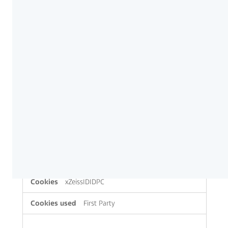
portal.zeiss.com
language
,
_culture
,
ai_session
First Party
www.stage-internet.zeiss.com
countryCode
,
languageCookie
First Party
id-ip.zeiss.com
xZeissIDIDPC
First Party