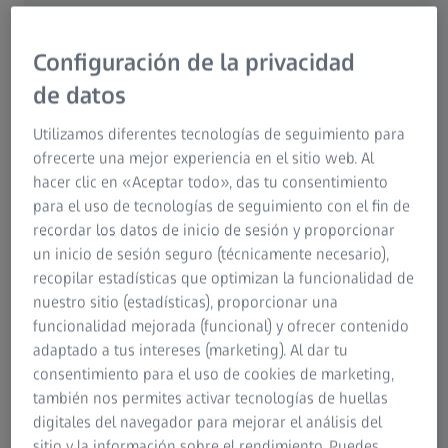
Contenido de página
Configuración de la privacidad
de datos
Utilizamos diferentes tecnologías de seguimiento para
ofrecerte una mejor experiencia en el sitio web. Al
hacer clic en «Aceptar todo», das tu consentimiento
Comodidad para nuestros ojos
para el uso de tecnologías de seguimiento con el fin de
recordar los datos de inicio de sesión y proporcionar
un inicio de sesión seguro (técnicamente necesario),
recopilar estadísticas que optimizan la funcionalidad de
nuestro sitio (estadísticas), proporcionar una
funcionalidad mejorada (funcional) y ofrecer contenido
adaptado a tus intereses (marketing). Al dar tu
consentimiento para el uso de cookies de marketing,
también nos permites activar tecnologías de huellas
digitales del navegador para mejorar el análisis del
sitio y la información sobre el rendimiento. Puedes