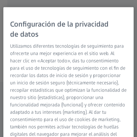
excelentes estándares de fabricación ofrecen
una transición suave en todo el lente, vea
donde vea tu paciente.
Configuración de la privacidad
de datos
Además, nuestros lentes transparentes ZEISS
también incluyen protección UV completa.
Utilizamos diferentes tecnologías de seguimiento para
ofrecerte una mejor experiencia en el sitio web. Al
hacer clic en «Aceptar todo», das tu consentimiento
Contáctanos
para el uso de tecnologías de seguimiento con el fin de
recordar los datos de inicio de sesión y proporcionar
un inicio de sesión seguro (técnicamente necesario),
Lentes progresivos ZEISS ClearMind
recopilar estadísticas que optimizan la funcionalidad de
Conozca nuestros lentes progresivos más sofisticados hasta
nuestro sitio (estadísticas), proporcionar una
la fecha: ZEISS Progresivos ClearMind. ZEISS ClearMind fue
funcionalidad mejorada (funcional) y ofrecer contenido
desarrollado con base en los hábitos visuales cotidianos y
adaptado a tus intereses (marketing). Al dar tu
una profunda comprensión de cómo están conectadas la
consentimiento para el uso de cookies de marketing,
visión y las mentes de las personas. Utiliza la tecnología
también nos permites activar tecnologías de huellas
ZEISS NeurOptix para ofrecer una
visión extremadamente
digitales del navegador para mejorar el análisis del