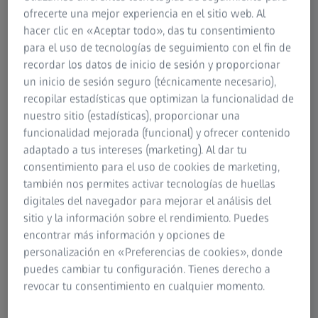
ofrecerte una mejor experiencia en el sitio web. Al
hacer clic en «Aceptar todo», das tu consentimiento
para el uso de tecnologías de seguimiento con el fin de
recordar los datos de inicio de sesión y proporcionar
un inicio de sesión seguro (técnicamente necesario),
Potente CT de fácil manejo
recopilar estadísticas que optimizan la funcionalidad de
ZEISS VoluMax 9 titan no solo combina un rendimiento de
nuestro sitio (estadísticas), proporcionar una
450 kV con una facilidad de uso excepcional, sino que
funcionalidad mejorada (funcional) y ofrecer contenido
también es el sistema más compacto y robusto de su clase
adaptado a tus intereses (marketing). Al dar tu
en el mercado. En su espacioso interior caben piezas de
consentimiento para el uso de cookies de marketing,
hasta 590 x 700 mm y 60 kg de peso, mientras que su
también nos permites activar tecnologías de huellas
detector de 3k y sus 1.500 W de potencia ofrecen una
digitales del navegador para mejorar el análisis del
notable fuerza de penetración, todo lo cual es vital para
sitio y la información sobre el rendimiento. Puedes
manipular componentes grandes y densos.
encontrar más información y opciones de
personalización en «Preferencias de cookies», donde
puedes cambiar tu configuración. Tienes derecho a
revocar tu consentimiento en cualquier momento.