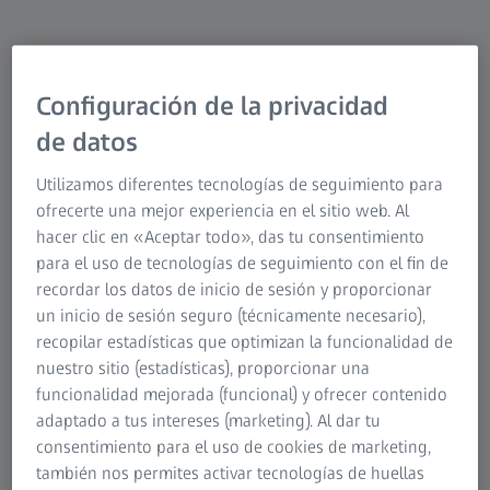
Seleccione una categoría
Datos de la MMC
Configuración de la privacidad
de datos
Datos de la MMC
Utilizamos diferentes tecnologías de seguimiento para
ofrecerte una mejor experiencia en el sitio web. Al
hacer clic en «Aceptar todo», das tu consentimiento
para el uso de tecnologías de seguimiento con el fin de
Datos ópticos 3D
recordar los datos de inicio de sesión y proporcionar
un inicio de sesión seguro (técnicamente necesario),
recopilar estadísticas que optimizan la funcionalidad de
Datos de rayos X
nuestro sitio (estadísticas), proporcionar una
funcionalidad mejorada (funcional) y ofrecer contenido
adaptado a tus intereses (marketing). Al dar tu
ZEISS CALYPSO
Datos de microscopía
consentimiento para el uso de cookies de marketing,
también nos permites activar tecnologías de huellas
Su software de metrología universal para la inspección