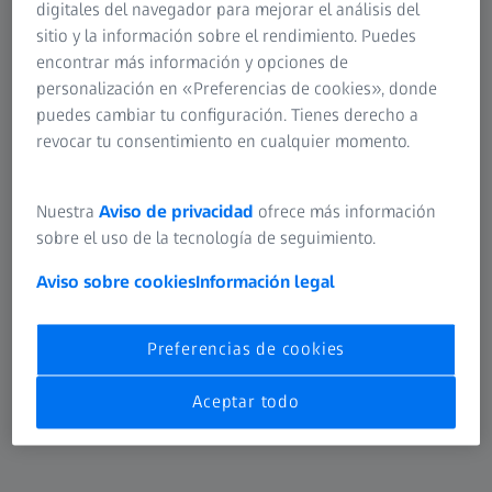
digitales del navegador para mejorar el análisis del
dimensional de geometrías estándar. En combinación con
sitio y la información sobre el rendimiento. Puedes
nuestras máquinas de medición por coordenadas,
encontrar más información y opciones de
obtendrá un sistema de alto rendimiento de un único
personalización en «Preferencias de cookies», donde
proveedor.
puedes cambiar tu configuración. Tienes derecho a
Información adicional
revocar tu consentimiento en cualquier momento.
Nuestra
Aviso de privacidad
ofrece más información
sobre el uso de la tecnología de seguimiento.
Aviso sobre cookies
Información legal
Preferencias de cookies
Aceptar todo