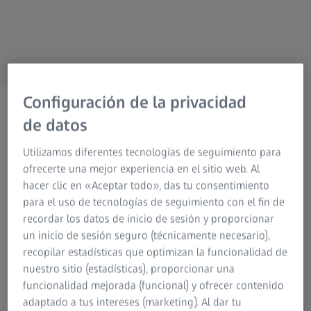
Research Microscopy Solutions
Grupo ZEISS
Configuración de la privacidad
Suscríbase a nuestro
de datos
Newsletter
Utilizamos diferentes tecnologías de seguimiento para
Manténgase al día sobre
ofrecerte una mejor experiencia en el sitio web. Al
tecnología de medición
hacer clic en «Aceptar todo», das tu consentimiento
para el uso de tecnologías de seguimiento con el fin de
recordar los datos de inicio de sesión y proporcionar
un inicio de sesión seguro (técnicamente necesario),
recopilar estadísticas que optimizan la funcionalidad de
nuestro sitio (estadísticas), proporcionar una
Suscríbase a nuestro Newsletter y
funcionalidad mejorada (funcional) y ofrecer contenido
adaptado a tus intereses (marketing). Al dar tu
manténgase informado sobre los últimos