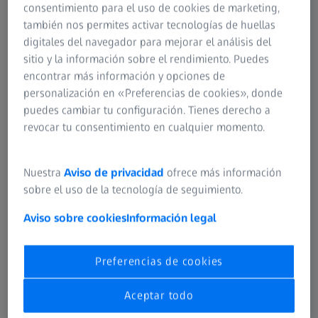
consentimiento para el uso de cookies de marketing,
avances en metrología.
también nos permites activar tecnologías de huellas
digitales del navegador para mejorar el análisis del
Al suscribirse a nuestro Newsletter gratuito, recibirá
sitio y la información sobre el rendimiento. Puedes
periódicamente noticias e información interesantes sobre
encontrar más información y opciones de
productos y servicios de ZEISS Industrial Quality Solutions
personalización en «Preferencias de cookies», donde
y otras empresas del Grupo ZEISS ("ZEISS"). Siga
puedes cambiar tu configuración. Tienes derecho a
optimizando su proceso de medición con nuestros
revocar tu consentimiento en cualquier momento.
consejos de medición y deje que nuestros clientes le
expliquen cómo puede resolver sus retos de producción
con la tecnología de medición de ZEISS. No se pierda
Nuestra
Aviso de privacidad
ofrece más información
ningún evento, manténgase al día de las últimas
sobre el uso de la tecnología de seguimiento.
tendencias, tecnologías y mucho más.
Aviso sobre cookies
Información legal
Una vez inscrito en nuestro Newsletter, puede revocar su
consentimiento en cualquier momento.
Preferencias de cookies
Aceptar todo
Razones para suscribirse