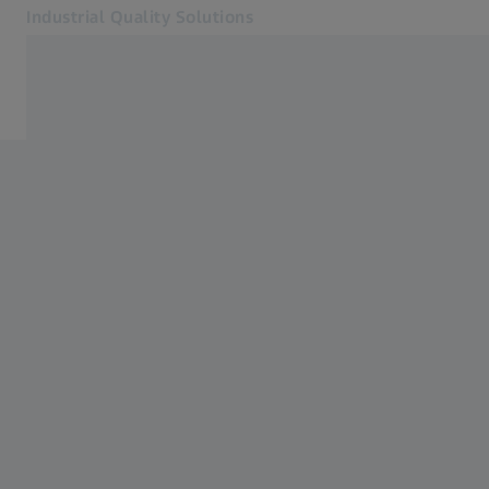
Industrial Quality Solutions
Se abrirá en otra pestaña
Industrias
Software
Sistemas
Servicios
Quiénes somos
Mi cuenta
Mi cuenta
Mi cuenta
Contacto
Metrology Shop
Páginas web ZEISS relacionadas
#HandsOnMetrology