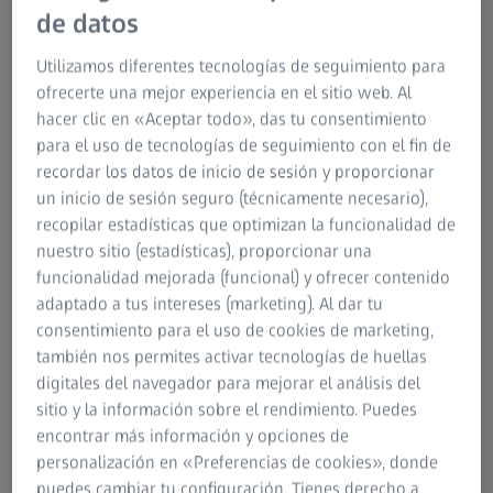
de datos
OPCIONES DE ZEISS CALYPSO
Utilizamos diferentes tecnologías de seguimiento para
Tecnología de medición de engranes en la
ofrecerte una mejor experiencia en el sitio web. Al
CMM
hacer clic en «Aceptar todo», das tu consentimiento
para el uso de tecnologías de seguimiento con el fin de
Las tolerancias estrechas son la única forma de que las
recordar los datos de inicio de sesión y proporcionar
ruedas dentadas transfieran fuerzas silenciosamente casi
un inicio de sesión seguro (técnicamente necesario),
sin pérdidas. La precisión de la producción y la metrología
recopilar estadísticas que optimizan la funcionalidad de
de los engranes deben ir de la mano.
nuestro sitio (estadísticas), proporcionar una
funcionalidad mejorada (funcional) y ofrecer contenido
La opción GEAR PRO para ZEISS CALYPSO permite la
adaptado a tus intereses (marketing). Al dar tu
metrología de engranes en máquinas de medición de
consentimiento para el uso de cookies de marketing,
coordenadas. El modelo analítico de engrane en 3D y las
también nos permites activar tecnologías de huellas
ventanas de entrada de datos con soporte gráfico hacen
digitales del navegador para mejorar el análisis del
que la medición con GEAR PRO sea muy eficaz.
sitio y la información sobre el rendimiento. Puedes
encontrar más información y opciones de
personalización en «Preferencias de cookies», donde
puedes cambiar tu configuración. Tienes derecho a