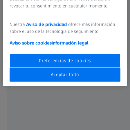
revocar tu consentimiento en cualquier momento.
Nuestra
Aviso de privacidad
ofrece más información
sobre el uso de la tecnología de seguimiento.
Aviso sobre cookies
Información legal
Preferencias de cookies
Aceptar todo
Características destacadas
Entrada con soporte gráfico
Simulación CAD del ciclo de medición
Sensores activos y pasivos
Medición con y sin mesa giratoria
Evaluación automática conforme a las normas