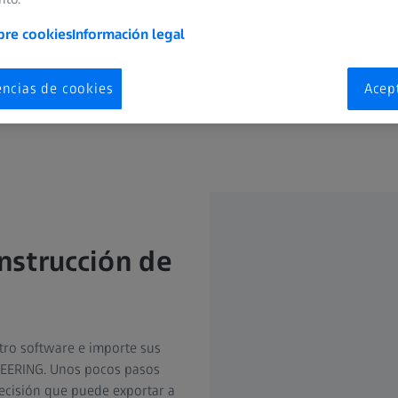
bre cookies
Información legal
encias de cookies
Acep
nstrucción de
ro software e importe sus
NEERING. Unos pocos pasos
cisión que puede exportar a