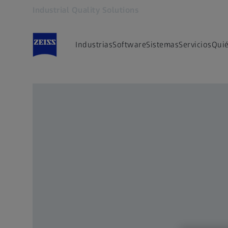
Industrial Quality Solutions
Se abrirá en otra pestaña
Industrias
Software
Sistemas
Servicios
Qui