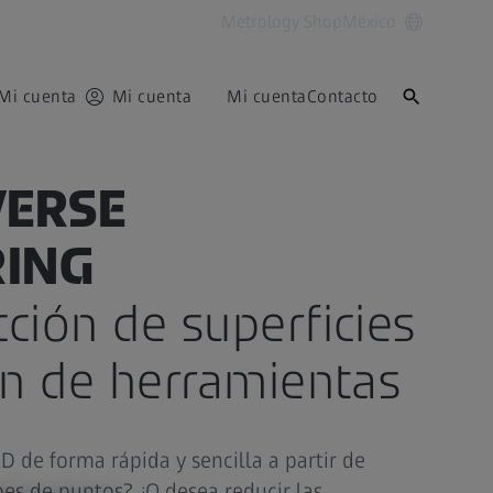
Metrology Shop
México
Mi cuenta
Mi cuenta
Mi cuenta
Contacto
VERSE
RING
ción de superficies
ón de herramientas
 de forma rápida y sencilla a partir de
es de puntos? ¿O desea reducir las