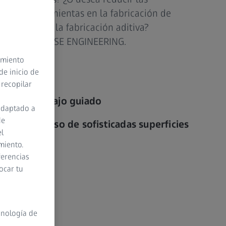
ión de herramientas en la fabricación de
os CAD para la fabricación aditiva?
n ZEISS REVERSE ENGINEERING.
timiento
de inicio de
 recopilar
flujo de trabajo guiado
adaptado a
de
luso en el caso de sofisticadas superficies
el
miento.
ferencias
ocar tu
cnología de