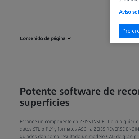
Aviso so
Prefer
Contenido de página
Potente software de reco
superficies
Escanee un componente en ZEISS INSPECT o cualquier ot
datos STL o PLY y formatos ASCII a ZEISS REVERSE ENGI
guiados dan como resultado un modelo CAD de gran pre