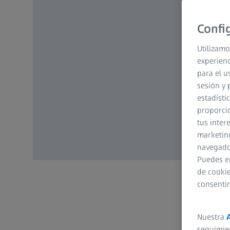
Confi
Utilizamo
experienc
para el u
sesión y 
estadísti
proporcio
tus inter
marketing
navegador
Puedes e
de cookie
consenti
Nuestra
seguimie