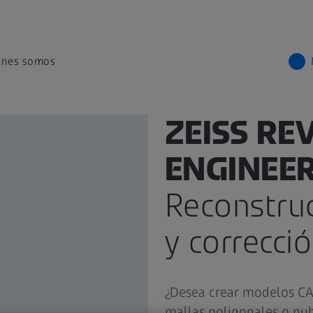
énes somos
ZEISS RE
ENGINEE
Reconstruc
y correcci
¿Desea crear modelos CAD
mallas poligonales o nub