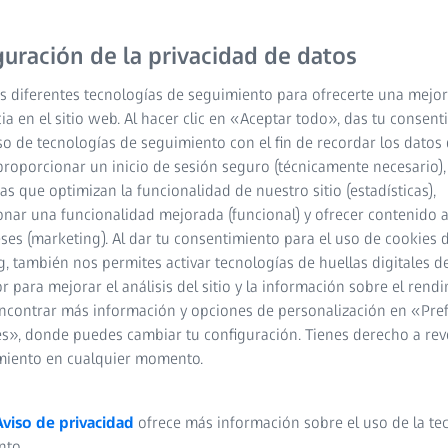
iteraciones de optimizac
guración de la privacidad de datos
moldes y mejorar sus dat
Todo esto es posible co
s diferentes tecnologías de seguimiento para ofrecerte una mejor
ia en el sitio web. Al hacer clic en «Aceptar todo», das tu consen
so de tecnologías de seguimiento con el fin de recordar los datos 
Automatizado
proporcionar un inicio de sesión seguro (técnicamente necesario),
cas que optimizan la funcionalidad de nuestro sitio (estadísticas),
Interactivo en un 
nar una funcionalidad mejorada (funcional) y ofrecer contenido 
eses (marketing). Al dar tu consentimiento para el uso de cookies 
Alta precisión, inc
, también nos permites activar tecnologías de huellas digitales d
de forma libre
 para mejorar el análisis del sitio y la información sobre el rendi
ncontrar más información y opciones de personalización en «Pre
s», donde puedes cambiar tu configuración. Tienes derecho a rev
miento en cualquier momento.
Aviso de privacidad
ofrece más información sobre el uso de la te
nto.