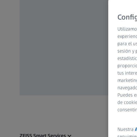
Confi
Utilizamo
experienc
para el u
sesión y 
estadísti
proporcio
tus inter
marketing
navegador
Puedes e
de cookie
consenti
Nuestra
ZEISS Smart Services
seguimie