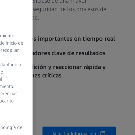
almente. Benefíciese de una mayor
quinas, de la seguridad de los procesos de
 productividad.
timiento
lisis de datos importantes en tiempo real
de inicio de
 recopilar
e los indicadores clave de resultados
adaptado a
cesos de medición y reaccionar rápida y
de
te situaciones críticas
el
miento.
ferencias
ocar tu
cnología de
Solicitar Información