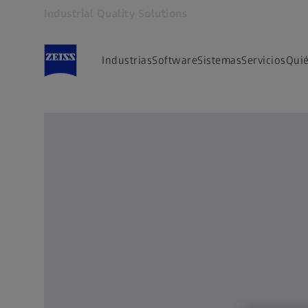
Industrial Quality Solutions
Se abrirá en otra pestaña
Industrias
Software
Sistemas
Servicios
Qui