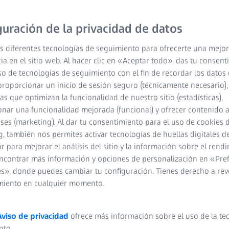
servicios mejorada digit
disponibilidad de las má
guración de la privacidad de datos
medición y de una mayor
s diferentes tecnologías de seguimiento para ofrecerte una mejor
ia en el sitio web. Al hacer clic en «Aceptar todo», das tu consen
Seguimiento y aná
so de tecnologías de seguimiento con el fin de recordar los datos 
proporcionar un inicio de sesión seguro (técnicamente necesario),
Panorama central d
cas que optimizan la funcionalidad de nuestro sitio (estadísticas),
nar una funcionalidad mejorada (funcional) y ofrecer contenido 
Planificar los pro
eses (marketing). Al dar tu consentimiento para el uso de cookies 
específicamente an
, también nos permites activar tecnologías de huellas digitales d
 para mejorar el análisis del sitio y la información sobre el rendi
ncontrar más información y opciones de personalización en «Pre
s», donde puedes cambiar tu configuración. Tienes derecho a rev
miento en cualquier momento.
Aviso de privacidad
ofrece más información sobre el uso de la te
nto.