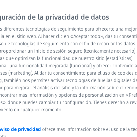
guración de la privacidad de datos
s diferentes tecnologías de seguimiento para ofrecerte una mejor
ia en el sitio web. Al hacer clic en «Aceptar todo», das tu consen
 noviembre 2025
so de tecnologías de seguimiento con el fin de recordar los datos 
proporcionar un inicio de sesión seguro (técnicamente necesario),
cas que optimizan la funcionalidad de nuestro sitio (estadísticas),
nar una funcionalidad mejorada (funcional) y ofrecer contenido 
eses (marketing). Al dar tu consentimiento para el uso de cookies 
, también nos permites activar tecnologías de huellas digitales d
COMIE
00
00
00
 para mejorar el análisis del sitio y la información sobre el rendi
ncontrar más información y opciones de personalización en «Pre
s», donde puedes cambiar tu configuración. Tienes derecho a rev
AÑOS
MESES
DÍAS
miento en cualquier momento.
Aviso de privacidad
ofrece más información sobre el uso de la te
nto.