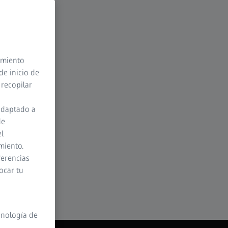
timiento
de inicio de
 recopilar
adaptado a
de
el
NZA EN
00
00
00
miento.
ferencias
ocar tu
HORAS
MINUTOS
SEGUNDOS
cnología de