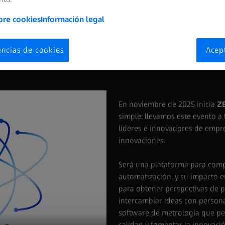
bre cookies
Información legal
El futuro de la metrología
encias de cookies
Acep
En noviembre de 2025 inicia
Z
simple: llevamos este evento a
líderes e innovadores de empr
innovaciones.
Será una plataforma para compa
automatización, y su impacto en
para obtener perspectivas de p
intercambiar ideas con persona
software de metrología que pe
calidad y fomentar la innovació