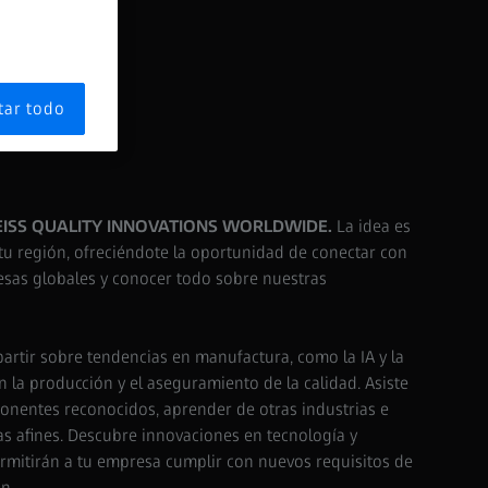
tar todo
EISS QUALITY INNOVATIONS WORLDWIDE.
La idea es
 tu región, ofreciéndote la oportunidad de conectar con
esas globales y conocer todo sobre nuestras
rtir sobre tendencias en manufactura, como la IA y la
 la producción y el aseguramiento de la calidad. Asiste
onentes reconocidos, aprender de otras industrias e
s afines. Descubre innovaciones en tecnología y
rmitirán a tu empresa cumplir con nuevos requisitos de
n.