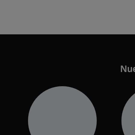
Día 1: martes, 25
noviembre
IMAX Parque Fundidora
09:00 a 10:00 am
10:00 am a 06:00 pm
Nue
10:00 am a 06:00 pm
06:00 pm a 07:00 pm
07:00 a 08:00 pm