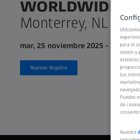
WORLDWIDE
Confi
Monterrey, NL
Utilizamo
experienc
mar, 25 noviembre 2025 - mié, 26
para el u
sesión y 
estadísti
proporcio
Realizar Registro
tus inter
marketing
navegador
Puedes e
de cookie
consenti
Nuestra
seguimie