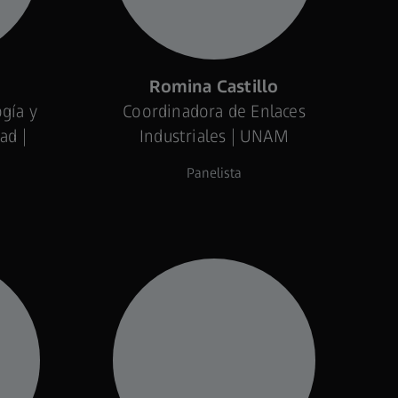
educción de peso para incremento
ZEISS Innovation Talk
n autonomía
Juan Pablo Landeros
Romina Castillo
gía y
Coordinadora de Enlaces
Lunch
ad |
Industriales | UNAM
Panelista
Automotive Plastics
Guided Tour​
oluciones para minimizar scrap y
nergía
CMM & Sensors​
ZEISS Innovation Talk
Valeria Cano & Gerardo Toriz