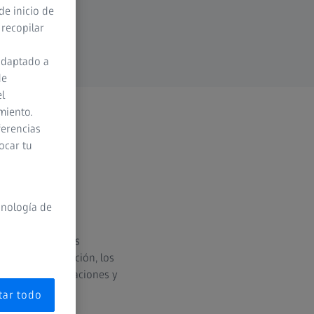
de inicio de
 recopilar
adaptado a
de
el
miento.
ferencias
ocar tu
cnología de
referencia. Estos
anza la exploración, los
distintas exploraciones y
tar todo