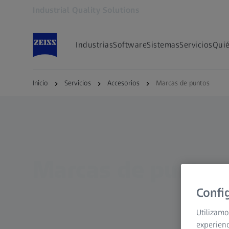
Industrial Quality Solutions
Se abrirá en otra pestaña
Industrias
Software
Sistemas
Servicios
Qui
Inicio
Servicios
Accesorios
Marcas de puntos
Marcas de puntos
Confi
Utilizamo
experienc