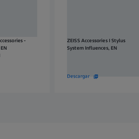
ccessories -
ZEISS Accessories I Stylus
– EN
System Influences, EN
I
6 MB
Descargar