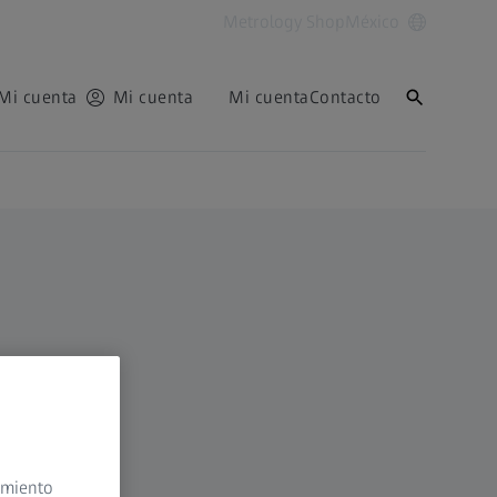
Metrology Shop
México
Mi cuenta
Mi cuenta
Mi cuenta
Contacto
timiento