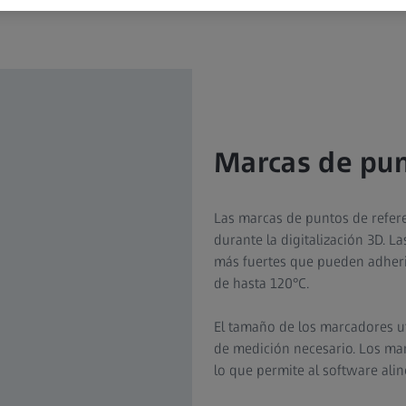
Marcas de pun
Las marcas de puntos de refere
durante la digitalización 3D. L
más fuertes que pueden adherir
de hasta 120°C.
El tamaño de los marcadores u
de medición necesario. Los ma
lo que permite al software ali