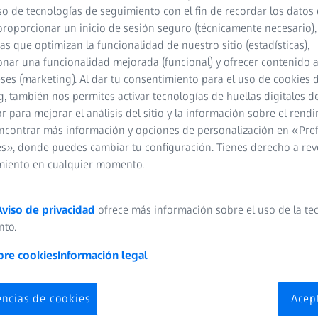
so de tecnologías de seguimiento con el fin de recordar los datos 
proporcionar un inicio de sesión seguro (técnicamente necesario),
cas que optimizan la funcionalidad de nuestro sitio (estadísticas),
nar una funcionalidad mejorada (funcional) y ofrecer contenido 
eses (marketing). Al dar tu consentimiento para el uso de cookies 
, también nos permites activar tecnologías de huellas digitales d
 para mejorar el análisis del sitio y la información sobre el rendi
ncontrar más información y opciones de personalización en «Pre
s», donde puedes cambiar tu configuración. Tienes derecho a rev
miento en cualquier momento.
n mayor precisión
Aviso de privacidad
ofrece más información sobre el uso de la te
nto.
ecisas durante el escaneado 3D, se emplean marcas de puntos de 
bre cookies
Información legal
 se fijan al objeto antes de iniciar el escaneado. A medida que av
y etiquetan, lo que permite al software alinear correctamente las 
cisas.
encias de cookies
Acep