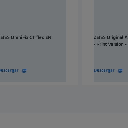
EISS OmniFix CT flex EN
ZEISS Original A
- Print Version -
37 KB
841 KB
Descargar
Descargar