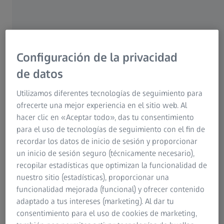
ZEISS Metrology Care Optical es nuestra portafolio de
servicios especializados para sus sistemas de medición
óptica. Con un nivel inigualable de conocimiento del
producto que sólo puede ofrecer el fabricante de sus
sistemas de medición, ZEISS puede proporcionar una
Configuración de la privacidad
gama de paquetes de servicios perfectamente adaptados
de datos
a sus necesidades, desde el funcionamiento en uno o
varios turnos y desde el laboratorio de metrología hasta la
Utilizamos diferentes tecnologías de seguimiento para
producción.
ofrecerte una mejor experiencia en el sitio web. Al
Este concepto rentable significa que usted sólo paga por
hacer clic en «Aceptar todo», das tu consentimiento
el alcance del servicio que realmente necesita.
para el uso de tecnologías de seguimiento con el fin de
recordar los datos de inicio de sesión y proporcionar
un inicio de sesión seguro (técnicamente necesario),
recopilar estadísticas que optimizan la funcionalidad de
Paquetes de servicios
nuestro sitio (estadísticas), proporcionar una
Averigüe qué producto le conviene
funcionalidad mejorada (funcional) y ofrecer contenido
adaptado a tus intereses (marketing). Al dar tu
consentimiento para el uso de cookies de marketing,