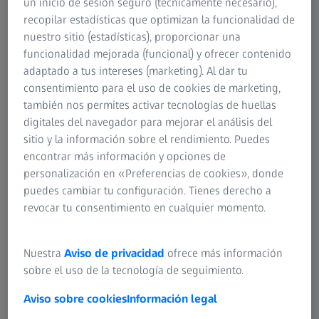
un inicio de sesión seguro (técnicamente necesario),
Más de 500 formadores certificados
recopilar estadísticas que optimizan la funcionalidad de
nuestro sitio (estadísticas), proporcionar una
Más de 35 años de experiencia
funcionalidad mejorada (funcional) y ofrecer contenido
adaptado a tus intereses (marketing). Al dar tu
consentimiento para el uso de cookies de marketing,
también nos permites activar tecnologías de huellas
digitales del navegador para mejorar el análisis del
sitio y la información sobre el rendimiento. Puedes
Qué ofrecemos
encontrar más información y opciones de
personalización en «Preferencias de cookies», donde
puedes cambiar tu configuración. Tienes derecho a
revocar tu consentimiento en cualquier momento.
Modalidades de formación
Nuestra
Aviso de privacidad
ofrece más información
sobre el uso de la tecnología de seguimiento.
Aviso sobre cookies
Información legal