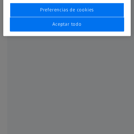
Preferencias de cookies
Aceptar todo
¿Le gusta recibir formación de manera
presencial? ¿Necesita la flexibilidad de un
formato en línea? Lo tenemos cubierto. Todos
los cursos le proporcionan los materiales que
necesita para el éxito, con sesiones
disponibles en los centros de ZEISS, en su
ubicación o incluso bajo demanda. Encuentre
el formato que mejor se adapte a sus
necesidades.