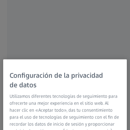
Tanto si se está iniciando en la metrología como si desea
profundizar sus conocimientos, ZEISS Academy Metrology
Configuración de la privacidad
está aquí para ayudarlo. Nuestros programas de
de datos
formación integrales están diseñados para cerrar la
brecha de habilidades y mejorar eficazmente las
Utilizamos diferentes tecnologías de seguimiento para
competencias de sus empleados. Manténgase al día y
ofrecerte una mejor experiencia en el sitio web. Al
aprenda de los mejores. Comience su recorrido hoy
hacer clic en «Aceptar todo», das tu consentimiento
mismo.
para el uso de tecnologías de seguimiento con el fin de
recordar los datos de inicio de sesión y proporcionar
Más de 60 centros en todo el mundo