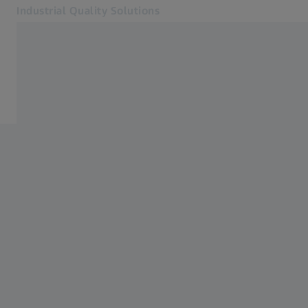
Industrial Quality Solutions
Se abrirá en otra pestaña
Industrias
Servicios
Software
Sistemas
Servicios
Quiénes somos
Mi cuenta
Mi cuenta
Mi cuenta
Contacto
Metrology Shop
Páginas web ZEISS relacionadas
#HandsOnMetrology