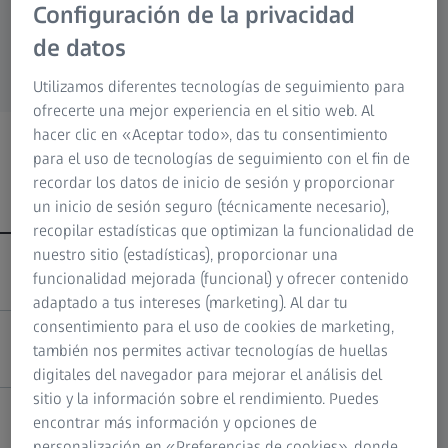
Configuración de la privacidad
Research Microscopy Solutions
importar archivos CAD e iniciar la inspección
Grupo ZEISS
de datos
3D.
Utilizamos diferentes tecnologías de seguimiento para
ofrecerte una mejor experiencia en el sitio web. Al
hacer clic en «Aceptar todo», das tu consentimiento
para el uso de tecnologías de seguimiento con el fin de
Presentación óptima de los resultados de
recordar los datos de inicio de sesión y proporcionar
las inspecciones
un inicio de sesión seguro (técnicamente necesario),
recopilar estadísticas que optimizan la funcionalidad de
nuestro sitio (estadísticas), proporcionar una
Personalizar la vista de página con un clic
funcionalidad mejorada (funcional) y ofrecer contenido
adaptado a tus intereses (marketing). Al dar tu
consentimiento para el uso de cookies de marketing,
Presentación directa de los resultados
también nos permites activar tecnologías de huellas
digitales del navegador para mejorar el análisis del
sitio y la información sobre el rendimiento. Puedes
encontrar más información y opciones de
Exportar como PDF
personalización en «Preferencias de cookies», donde