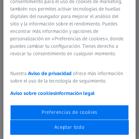
consentimiento para el uso de cookies de marketing,
Trazabilidad
también nos permites activar tecnologías de huellas
digitales del navegador para mejorar el análisis del
Con la trazabilidad en ZEISS INSPECT, sabrá cómo se han
sitio y la información sobre el rendimiento. Puedes
calculado sus resultados de inspección. Este cálculo
encontrar más información y opciones de
paramétrico pasivo muestra las dependencias de los
personalización en «Preferencias de cookies», donde
distintos elementos.
puedes cambiar tu configuración. Tienes derecho a
revocar tu consentimiento en cualquier momento.
Por ejemplo, puede ver qué principio de medición se
utiliza para su análisis. También puede ver qué puntos
determinan un plano y con qué precisión están
Nuestra
Aviso de privacidad
ofrece más información
construidos estos puntos.
sobre el uso de la tecnología de seguimiento.
Aviso sobre cookies
Información legal
Preferencias de cookies
Aceptar todo