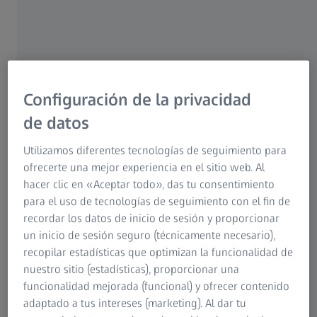
Research Microscopy Solutions
hace que todos los pasos de trabajo sean trazables,
Grupo ZEISS
repetibles y editables. No es necesario crear un nuevo plan
de medición para otra pieza de la serie: con el concepto
paramétrico basta con cargar nuevos datos de medición en
el proyecto. Los resultados se recalculan automática e
Configuración de la privacidad
inmediatamente.
de datos
Utilizamos diferentes tecnologías de seguimiento para
ofrecerte una mejor experiencia en el sitio web. Al
hacer clic en «Aceptar todo», das tu consentimiento
para el uso de tecnologías de seguimiento con el fin de
recordar los datos de inicio de sesión y proporcionar
un inicio de sesión seguro (técnicamente necesario),
recopilar estadísticas que optimizan la funcionalidad de
nuestro sitio (estadísticas), proporcionar una
funcionalidad mejorada (funcional) y ofrecer contenido
adaptado a tus intereses (marketing). Al dar tu