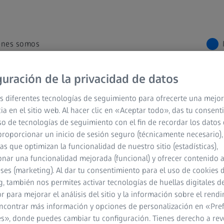
énes somos
guración de la privacidad de datos
logy
Research Microscopy Solutions
Grupo ZEISS
s diferentes tecnologías de seguimiento para ofrecerte una mejor
ia en el sitio web. Al hacer clic en «Aceptar todo», das tu consen
ACERCA DE ZEISS
so de tecnologías de seguimiento con el fin de recordar los datos 
proporcionar un inicio de sesión seguro (técnicamente necesario),
ZEISS de un vistazo
cas que optimizan la funcionalidad de nuestro sitio (estadísticas),
nar una funcionalidad mejorada (funcional) y ofrecer contenido 
Empleo
eses (marketing). Al dar tu consentimiento para el uso de cookies 
Sala de noticias
, también nos permites activar tecnologías de huellas digitales d
 para mejorar el análisis del sitio y la información sobre el rendi
Compliance
ncontrar más información y opciones de personalización en «Pre
s», donde puedes cambiar tu configuración. Tienes derecho a rev