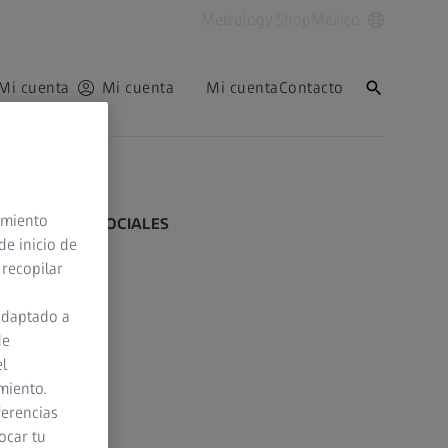
Metrology Shop
México
Mi cuenta
Mi cuenta
Mi cuenta
Contacto
Volver arriba
timiento
REDES SOCIALES
de inicio de
 recopilar
Facebook
adaptado a
Instagram
de
LinkedIn
el
miento.
TikTok
ferencias
ocar tu
YouTube