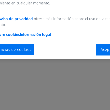
miento en cualquier momento.
Aviso de privacidad
ofrece más información sobre el uso de la te
nto.
Seleccionar sitio web
México
bre cookies
Información legal
encias de cookies
Acep
Digital Solutions & Software Development
E
Elegir ubicación
rotección de datos
Aviso de cookies
Preferencias de cookies
Industrial Quality Solutions
M
OEM Solutions
P
Research Microscopy Solutions
S
Spectroscopy
S
ZEISS Group