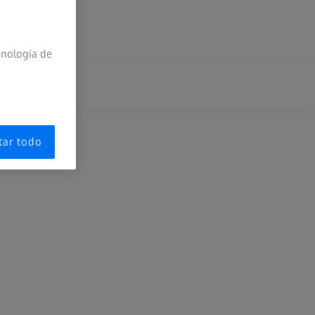
X
cnología de
tar todo
xtended Reality
edical Technology
hotography
emiconductor Manufacturing Technology
unlens