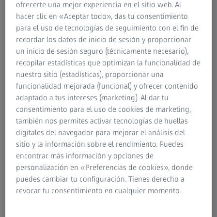
ofrecerte una mejor experiencia en el sitio web. Al
PRK?
hacer clic en «Aceptar todo», das tu consentimiento
para el uso de tecnologías de seguimiento con el fin de
La intervención PRK puede ser una opción para usted si
recordar los datos de inicio de sesión y proporcionar
padece miopía o hipermetropía, con o sin astigmatismo. Al
un inicio de sesión seguro (técnicamente necesario),
igual que para otros tipos de corrección visual por láser,
recopilar estadísticas que optimizan la funcionalidad de
para poder someterse a la PRK, debe ser mayor de 18
nuestro sitio (estadísticas), proporcionar una
años, haber tenido una graduación estable durante al
funcionalidad mejorada (funcional) y ofrecer contenido
menos un año y, en general, tener buena salud. Durante el
adaptado a tus intereses (marketing). Al dar tu
tratamiento con PRK, su cirujano oftalmólogo elimina
consentimiento para el uso de cookies de marketing,
completamente la capa superior de células de la córnea
también nos permites activar tecnologías de huellas
(epitelio). Esto deja al descubierto la capa corneal situada
digitales del navegador para mejorar el análisis del
debajo del epitelio, que el cirujano remodela utilizando un
sitio y la información sobre el rendimiento. Puedes
láser de excímero tradicional para corregir su error de
encontrar más información y opciones de
refracción. Una vez hecho esto, se coloca una lente de
personalización en «Preferencias de cookies», donde
contacto terapéutica para ayudar a la cicatrización.
puedes cambiar tu configuración. Tienes derecho a
revocar tu consentimiento en cualquier momento.
En general, no podrá someterse a la PRK si tiene un error
de refracción inestable, glaucoma avanzado o diabetes no