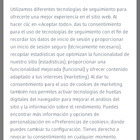
Utilizamos diferentes tecnologías de seguimiento para
Carl Zeiss es uno de los líderes mundiales en innovación y
ofrecerte una mejor experiencia en el sitio web. Al
tecnología. Las fábricas de circuitos integrados de la
hacer clic en «Aceptar todo», das tu consentimiento
industria de semiconductores dependen en gran parte de
para el uso de tecnologías de seguimiento con el fin de
los lentes de alta prestación de ZEISS, ya que sus
recordar los datos de inicio de sesión y proporcionar
instrumentos ópticos litográficos son el cerebro de sus
un inicio de sesión seguro (técnicamente necesario),
máquinas de producción. Las industrias automovilística y
recopilar estadísticas que optimizan la funcionalidad de
aeronáutica miden la precisión de sus productos y
nuestro sitio (estadísticas), proporcionar una
componentes mediante dispositivos proporcionados por
funcionalidad mejorada (funcional) y ofrecer contenido
el inventor de la tecnología para la medición de la
adaptado a tus intereses (marketing). Al dar tu
coordinación de CN: Carl Zeiss.
consentimiento para el uso de cookies de marketing,
también nos permites activar tecnologías de huellas
Carl Zeiss Meditec AG es el proveedor líder mundial de
digitales del navegador para mejorar el análisis del
tecnología médica para el diagnóstico y el tratamiento de
sitio y la información sobre el rendimiento. Puedes
los problemas de visión, así como el líder de mercado en
encontrar más información y opciones de
soluciones innovadoras de visualización para aplicaciones
personalización en «Preferencias de cookies», donde
neurológicas y quirúrgicas de otorrinolaringología.
puedes cambiar tu configuración. Tienes derecho a
revocar tu consentimiento en cualquier momento.
Google Earth utiliza lentes de ZEISS en sus telescopios