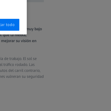
tar todo
os: el sol está muy bajo
l que la niebla,
mejorar su visión en
 de trabajo. El sol se
l tráfico rodado. Las
tos del carril contrario,
nes vulneran su seguridad