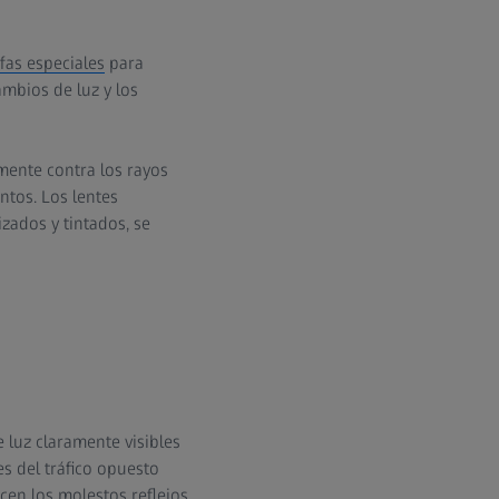
fas especiales
para
ambios de luz y los
mente contra los rayos
ntos. Los lentes
zados y tintados, se
 luz claramente visibles
es del tráfico opuesto
cen los molestos reflejos