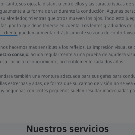
r tanto, sus ojos, la distancia entre ellos y las características de
a igualmente a la forma de ver durante la conducción. Algunas pers
 su alrededor, mientras que otros mueven los ojos. Todo esto jue
afas, por lo que debe tenerse en cuenta. Los
lentes graduados de p
l cliente
pueden aumentar drásticamente su zona de confort visual 
nos hacemos más sensibles a los reflejos. La impresión visual se d
estro consejo:
acuda regularmente a una prueba de agudeza visu
va su coche a reconocimiento, preferiblemente cada dos años.
endará también una montura adecuada para sus gafas para conduc
las estrechas y altas, de forma que su campo de visión no se vea
y pequeñas con lentes pequeños suelen resultar inadecuadas par
Nuestros servicios