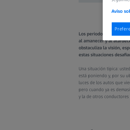
Aviso so
Prefer
Los periodos de transici
al amanecer y al atardece
obstaculiza la visión, es
estas situaciones desafia
Una situación típica: ust
está poniendo y, por su ub
luces de los autos que vie
pero cuando ya es demasi
y la de otros conductores 