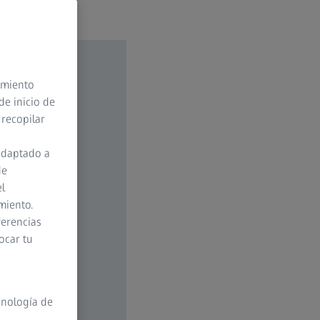
timiento
de inicio de
 recopilar
adaptado a
de
el
miento.
ferencias
ocar tu
cnología de