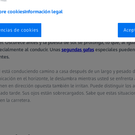
bre cookies
Información legal
encias de cookies
Acep
ón de otoño e invierno son especialmente duros para nuestros oj
r. Oscurece antes y la puesta de sol se prolonga, lo que, al igua
pecialmente al conducir. Unas
segundas gafas
especiales pueden 
ntes.
ed está conduciendo camino a casa después de un largo y pesado día
icación en el horizonte, le deslumbra mientras usted se enfrenta a
nen en dirección opuesta también le irritan. Puede distinguir los au
ado tarde. Sus ojos están sobrecargados. Sabe que estas situacio
en la carretera.