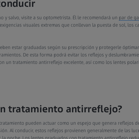
conducir
no y salvo, visite a su optometrista. Él le recomendará un
par de ga
xigencias visuales extremas que conllevan la puesta de sol, los c
deben estar graduadas según su prescripción y protegerle óptima
bramientos. De esta forma podrá evitar los reflejos y deslumbramie
 un tratamiento antirreflejo excelente, así como los lentes polari
n tratamiento antirreflejo?
tratamiento pueden actuar como un espejo que genera reflejos de
sión. Al conducir, estos reflejos provienen generalmente de las luc
r la noche. Los lentes graduados con tratamiento antirreflejo redu