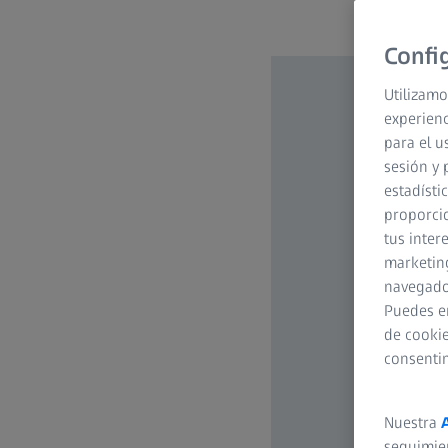
Confi
Utilizamo
experienc
para el u
sesión y 
estadísti
proporcio
tus inter
marketing
navegador
Puedes e
de cookie
consenti
Nuestra
seguimie