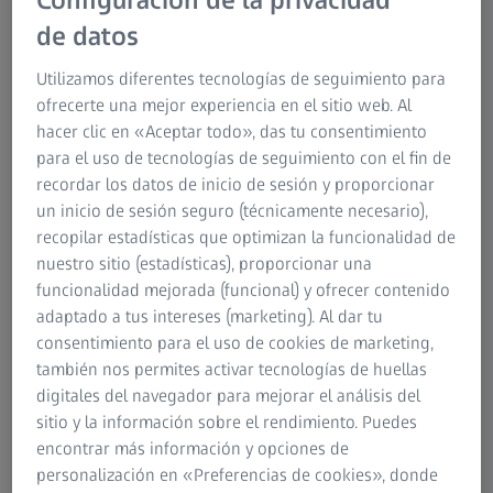
lentes
.
de datos
Las lentes especiales para ciclistas deben ser
Utilizamos diferentes tecnologías de seguimiento para
completamente polifacéticas y proteger los ojos contra los
ofrecerte una mejor experiencia en el sitio web. Al
dañinos rayos ultravioleta, las corrientes de aire, los
hacer clic en «Aceptar todo», das tu consentimiento
insectos, el polvo e, incluso frente a las partículas de
para el uso de tecnologías de seguimiento con el fin de
suciedad o las pequeñas piedras que pudiesen ser
recordar los datos de inicio de sesión y proporcionar
lanzadas al aire. Es importante que logren estos objetivos
un inicio de sesión seguro (técnicamente necesario),
sin llegar a ser una molestia: las lentes para ciclismo
recopilar estadísticas que optimizan la funcionalidad de
deben ser ligeras, las almohadillas para la nariz y las
nuestro sitio (estadísticas), proporcionar una
patillas no deben quedar demasiado ajustadas y, además,
funcionalidad mejorada (funcional) y ofrecer contenido
deben adaptarse con comodidad al espacio permitido por
adaptado a tus intereses (marketing). Al dar tu
el casco. Además, es realmente importante disfrutar de
consentimiento para el uso de cookies de marketing,
una visión de alto contraste mientras se monta en
también nos permites activar tecnologías de huellas
bicicleta. El ojo debe acomodarse constantemente a las
digitales del navegador para mejorar el análisis del
modificaciones de las condiciones de luz y a la alternancia
sitio y la información sobre el rendimiento. Puedes
de luces y sombras. Además, las lentes deben garantizar
encontrar más información y opciones de
una adecuada protección contra el deslumbramiento.
personalización en «Preferencias de cookies», donde