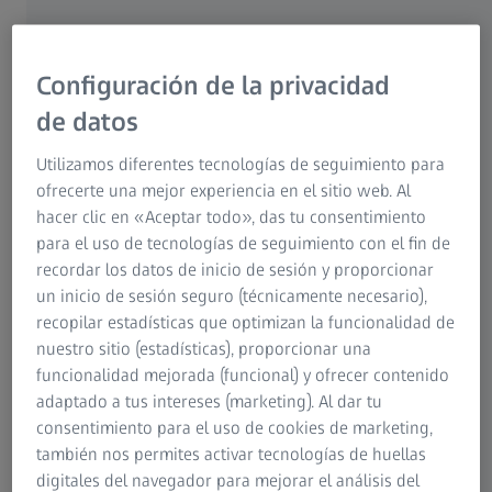
Un día nublado sin luz solar directa: las lentes
®
PhotoFusion
X de ZEISS le protegen los ojos contra la
peligrosa radiación solar ultravioleta.
Configuración de la privacidad
de datos
Utilizamos diferentes tecnologías de seguimiento para
ofrecerte una mejor experiencia en el sitio web. Al
hacer clic en «Aceptar todo», das tu consentimiento
para el uso de tecnologías de seguimiento con el fin de
recordar los datos de inicio de sesión y proporcionar
un inicio de sesión seguro (técnicamente necesario),
recopilar estadísticas que optimizan la funcionalidad de
nuestro sitio (estadísticas), proporcionar una
funcionalidad mejorada (funcional) y ofrecer contenido
adaptado a tus intereses (marketing). Al dar tu
consentimiento para el uso de cookies de marketing,
también nos permites activar tecnologías de huellas
digitales del navegador para mejorar el análisis del
En los espacios abiertos, las lentes PhotoFusion X se