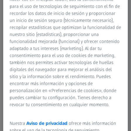
¿Hay alguna diferencia en la calidad de los lentes?
para el uso de tecnologías de seguimiento con el fin de
¿Cuáles son los mejores lentes para mis
recordar los datos de inicio de sesión y proporcionar
necesidades visuales?
un inicio de sesión seguro (técnicamente necesario),
recopilar estadísticas que optimizan la funcionalidad de
¿Por qué son estos lentes los mejores para mis
nuestro sitio (estadísticas), proporcionar una
necesidades visuales?
funcionalidad mejorada (funcional) y ofrecer contenido
¿Pueden las gafas personalizadas mejorar mi
adaptado a tus intereses (marketing). Al dar tu
confort y calidad de visión?
consentimiento para el uso de cookies de marketing,
¿Quedarán satisfechas todas mis necesidades
también nos permites activar tecnologías de huellas
visuales con un solo par de gafas?
digitales del navegador para mejorar el análisis del
sitio y la información sobre el rendimiento. Puedes
¿Existen varios métodos para realizar un examen
encontrar más información y opciones de
ocular? ¿Qué método utilizáis y por qué?
personalización en «Preferencias de cookies», donde
¿Qué revisa en un examen ocular aparte de mi
puedes cambiar tu configuración. Tienes derecho a
prescripción?
revocar tu consentimiento en cualquier momento.
Nuestra
Aviso de privacidad
ofrece más información
sobre el uso de la tecnología de seguimiento.