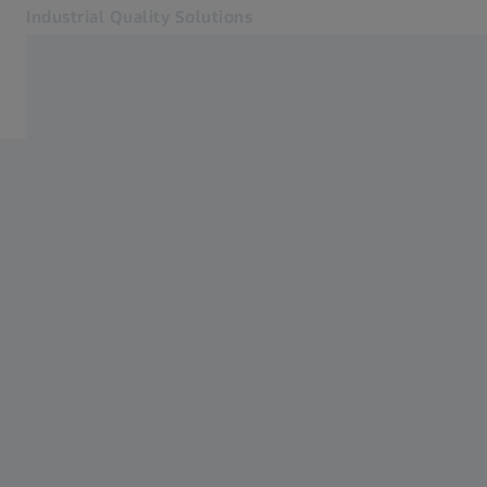
Industrial Quality Solutions
Se abrirá en otra pestaña
Industrias
Software
Sistemas
Servicios
Quiénes somos
Mi cuenta
Mi cuenta
Mi cuenta
Contacto
Metrology Shop
Páginas web ZEISS relacionadas
#HandsOnMetrology