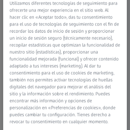
Utilizamos diferentes tecnologías de seguimiento para
ofrecerte una mejor experiencia en el sitio web. Al
hacer clic en «Aceptar todo», das tu consentimiento
para el uso de tecnologías de seguimiento con el fin de
recordar los datos de inicio de sesión y proporcionar
ZEISS Quality Excellence Center Silao
un inicio de sesión seguro (técnicamente necesario),
recopilar estadísticas que optimizan la funcionalidad de
Ubicado en:
Hybrid Park Silao
nuestro sitio (estadísticas), proporcionar una
Dirección:
Ejido Vallejos, Carretera Federal 45 Km 144+300
funcionalidad mejorada (funcional) y ofrecer contenido
tramo Irapuato - Silao Bodega 28, Hybrid Park, 36293 Silao
adaptado a tus intereses (marketing). Al dar tu
de la Victoria, Gto.
consentimiento para el uso de cookies de marketing,
Horario:
Luneas a Viernes de 08:30 a.m. a 05:30 p.m.
también nos permites activar tecnologías de huellas
Teléfono:
55 4500 1843
digitales del navegador para mejorar el análisis del
sitio y la información sobre el rendimiento. Puedes
Ver mapa
encontrar más información y opciones de
personalización en «Preferencias de cookies», donde
puedes cambiar tu configuración. Tienes derecho a
revocar tu consentimiento en cualquier momento.