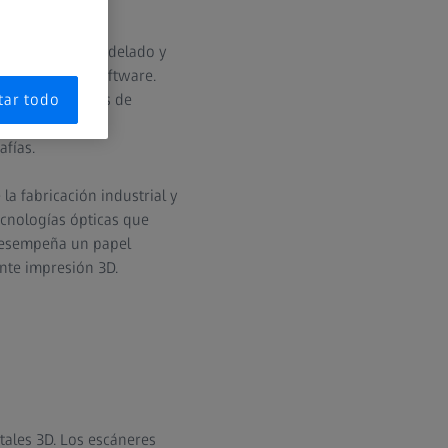
, software de modelado y
s 3D mediante software.
mientras que los de
tar todo
de películas o
fías.
la fabricación industrial y
ecnologías ópticas que
 desempeña un papel
nte impresión 3D.
tales 3D. Los escáneres