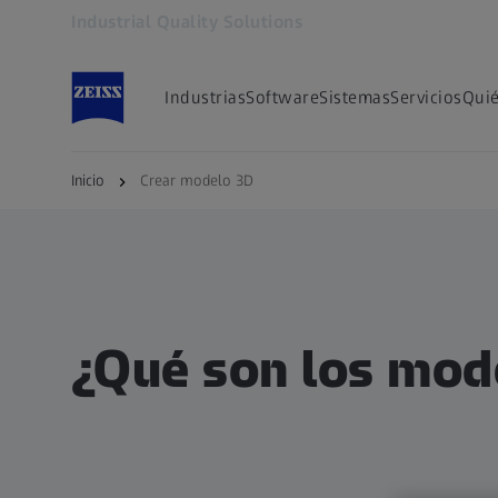
Industrial Quality Solutions
Se abrirá en otra pestaña
Industrias
Software
Sistemas
Servicios
Qui
Inicio
Crear modelo 3D
¿Qué son los mod