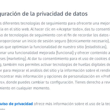
guración de la privacidad de datos
s diferentes tecnologías de seguimiento para ofrecerte una mejor
ia en el sitio web. Al hacer clic en «Aceptar todo», das tu consen
so de tecnologías de seguimiento con el fin de recordar los datos 
proporcionar un inicio de sesión seguro (técnicamente necesario),
cas que optimizan la funcionalidad de nuestro sitio (estadísticas),
as digitales de objetos en un espacio tridimensional. Nos permite
nar una funcionalidad mejorada (funcional) y ofrecer contenido 
 la realidad. A diferencia de las imágenes bidimensionales, que sól
eses (marketing). Al dar tu consentimiento para el uso de cookies 
tienen además una tercera dimensión: la profundidad. Los modelo
, también nos permites activar tecnologías de huellas digitales d
caciones, desde videojuegos y animación hasta aplicaciones indus
 para mejorar el análisis del sitio y la información sobre el rendi
. Son una parte esencial de los procesos de impresión 3D, ya que s
ncontrar más información y opciones de personalización en «Pre
s», donde puedes cambiar tu configuración. Tienes derecho a rev
miento en cualquier momento.
Aviso de privacidad
ofrece más información sobre el uso de la te
nto.