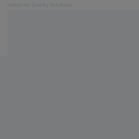
Industrial Quality Solutions
Se abrirá en otra pestaña
Industrias
Aeroespacial
Software
Sistemas
Servicios
Quiénes somos
Mi cuenta
Mi cuenta
Mi cuenta
Contacto
Metrology Shop
Páginas web ZEISS relacionadas
#HandsOnMetrology