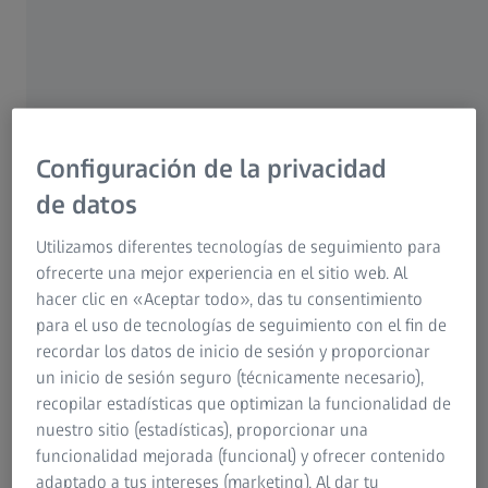
Cuando se trata de motores de aviación, la precisión es
primordial. Cada detalle importa, desde el meticuloso
diseño de los álabes de las turbinas hasta los procesos de
inspección que garantizan una eficiencia y un consumo de
combustible óptimos. Los motores de las aeronaves
modernas, que constan de más de 30.000 componentes,
Configuración de la privacidad
son verdaderas obras maestras de ingeniería en las que
de datos
pequeñas imperfecciones pueden afectar
significativamente a la seguridad y el rendimiento. La
Utilizamos diferentes tecnologías de seguimiento para
utilización de soluciones avanzadas de metrología 3D para
ofrecerte una mejor experiencia en el sitio web. Al
la inspección de piezas de motores aeronáuticos, como la
hacer clic en «Aceptar todo», das tu consentimiento
tecnología de última generación de ZEISS, garantiza que
para el uso de tecnologías de seguimiento con el fin de
estos complejos sistemas cumplan las más estrictas
recordar los datos de inicio de sesión y proporcionar
normas de precisión y calidad de la industria. Al dar
un inicio de sesión seguro (técnicamente necesario),
prioridad a la precisión en los procesos de inspección de
recopilar estadísticas que optimizan la funcionalidad de
motores, los fabricantes pueden mejorar la seguridad, la
nuestro sitio (estadísticas), proporcionar una
durabilidad y la eficiencia, elevando en última instancia el
funcionalidad mejorada (funcional) y ofrecer contenido
rendimiento de estas maravillas aéreas.
adaptado a tus intereses (marketing). Al dar tu