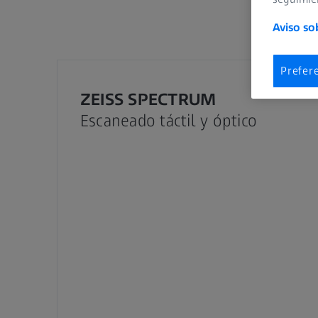
dest
Aviso so
Prefer
ZEISS SPECTRUM
Escaneado táctil y óptico