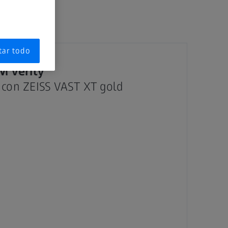
ecio.
tar todo
 verity
 con ZEISS VAST XT gold