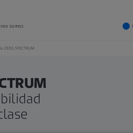
énes somos
lia ZEISS SPECTRUM
PECTRUM
bilidad
clase