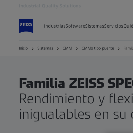
Industrial Quality Solutions
Se abrirá en otra pestaña
Industrias
Software
Sistemas
Servicios
Qui
Inicio
Sistemas
CMM
CMMs tipo puente
Fami
Familia ZEISS S
Rendimiento y flexi
inigualables en su 