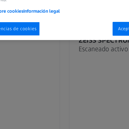
acados de esta clase, ya que ofrece una excelente relación calidad-pr
bre cookies
Información legal
encias de cookies
Acep
ZEISS SPECTRUM
Escaneado activo