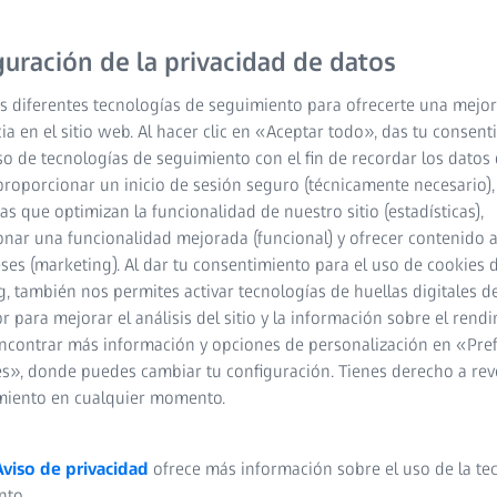
guración de la privacidad de datos
s diferentes tecnologías de seguimiento para ofrecerte una mejor
ia en el sitio web. Al hacer clic en «Aceptar todo», das tu consen
so de tecnologías de seguimiento con el fin de recordar los datos 
proporcionar un inicio de sesión seguro (técnicamente necesario),
cas que optimizan la funcionalidad de nuestro sitio (estadísticas),
nar una funcionalidad mejorada (funcional) y ofrecer contenido 
eses (marketing). Al dar tu consentimiento para el uso de cookies 
, también nos permites activar tecnologías de huellas digitales d
 para mejorar el análisis del sitio y la información sobre el rendi
cubra la familia ZEISS SPEC
ncontrar más información y opciones de personalización en «Pre
s», donde puedes cambiar tu configuración. Tienes derecho a rev
 es única en su clase. Las máquinas de medición de coordenadas d
miento en cualquier momento.
isión y flexibilidad de sensores. Benefíciese de una tecnología avan
al y resultados de medición de gran precisión para una amplia gama d
táctiles fiables, las CMM ZEISS SPECTRUM también ofrecen escanea
Aviso de privacidad
ofrece más información sobre el uso de la te
ro nuevo escáner láser ZEISS LineScan One. El escaneado óptico es
nto.