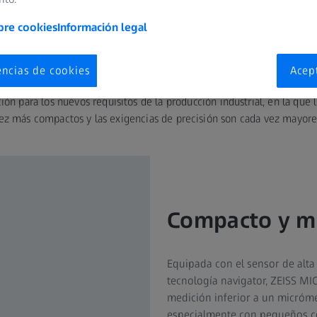
bre cookies
Información legal
Líder en precisión
encias de cookies
Acep
ón para los nuevos requisitos de la producción industrial, en la qu
ez más compactos y las exigencias de precisión son cada vez mayore
Compacto y m
Equipada con el sensor de alta
tecnología navigator, ZEISS MI
medición inferior a un micróm
especialmente con pequeños co