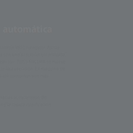
n automática
ología VAST navigator. Ajusta
a con una precisión garantizada,
medición. ZEISS MICURA se mueve
de alta precisión. La máquina de
i los contornos son más
racias al escaneado de
 y la rápida cualificación