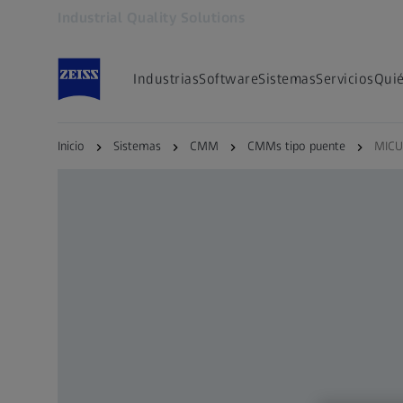
Industrial Quality Solutions
Se abrirá en otra pestaña
Industrias
Software
Sistemas
Servicios
Qui
Inicio
Sistemas
CMM
CMMs tipo puente
MICU