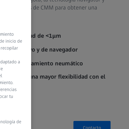
s correcciones de CMM para obtener una
su clase.
timiento
n una exactitud de <1µm
de inicio de
 recopilar
aneado activo y de navegador
adaptado a
gracias al rodamiento neumático
de
el
ional para una mayor flexibilidad con el
miento.
es
ferencias
ocar tu
cnología de
Contacto