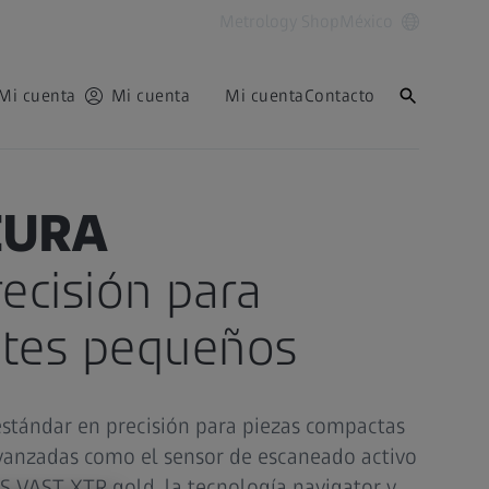
Metrology Shop
México
Mi cuenta
Mi cuenta
Mi cuenta
Contacto
CURA
ecisión para
tes pequeños
stándar en precisión para piezas compactas
vanzadas como el sensor de escaneado activo
S VAST XTR gold, la tecnología navigator y