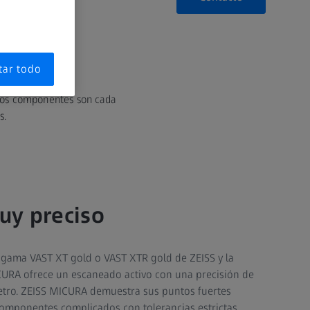
tar todo
e los componentes son cada
s.
uy preciso
 gama VAST XT gold o VAST XTR gold de ZEISS y la
CURA ofrece un escaneado activo con una precisión de
etro. ZEISS MICURA demuestra sus puntos fuertes
mponentes complicados con tolerancias estrictas,