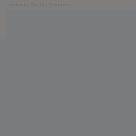
Industrial Quality Solutions
Se abrirá en otra pestaña
Industrias
Software
Sistemas
Servicios
Quiénes somos
Mi cuenta
Mi cuenta
Mi cuenta
Contacto
Metrology Shop
Páginas web ZEISS relacionadas
#HandsOnMetrology