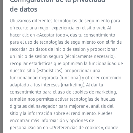
que requieren enfoques modernizados para el
de datos
aseguramiento de la calidad desde el
desarrollo del producto hasta la producción.
Utilizamos diferentes tecnologías de seguimiento para
ofrecerte una mejor experiencia en el sitio web. Al
En ZEISS, estamos al frente de este cambio,
hacer clic en «Aceptar todo», das tu consentimiento
facilitando a las industrias nuestras soluciones
para el uso de tecnologías de seguimiento con el fin de
avanzadas de metrología.
recordar los datos de inicio de sesión y proporcionar
un inicio de sesión seguro (técnicamente necesario),
Descubra cómo nuestras soluciones de
recopilar estadísticas que optimizan la funcionalidad de
metrología contribuyen a la descarbonización.
nuestro sitio (estadísticas), proporcionar una
funcionalidad mejorada (funcional) y ofrecer contenido
adaptado a tus intereses (marketing). Al dar tu
consentimiento para el uso de cookies de marketing,
también nos permites activar tecnologías de huellas
digitales del navegador para mejorar el análisis del
sitio y la información sobre el rendimiento. Puedes
Ferias y eventos
encontrar más información y opciones de
Únase a nosotros en ferias, exposiciones y eventos en línea
personalización en «Preferencias de cookies», donde