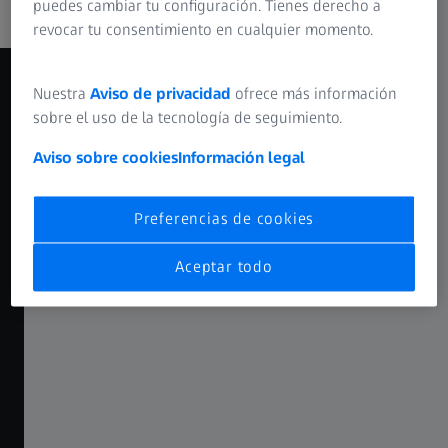
para conocer nuestras soluciones.
puedes cambiar tu configuración. Tienes derecho a
revocar tu consentimiento en cualquier momento.
STARTING SOON
Nuestra
Aviso de privacidad
ofrece más información
00
00
00
00
00
00
sobre el uso de la tecnología de seguimiento.
AÑOS
MESES
DÍAS
HORAS
MINUTOS
SEGUNDOS
Aviso sobre cookies
Información legal
Preferencias de cookies
El futuro de la metrología
CUMBRE DE INNOVACIÓN DE CALIDAD DE
Aceptar todo
ZEISS